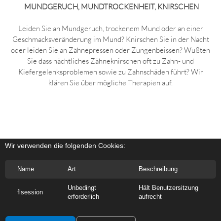
MUNDGERUCH, MUNDTROCKENHEIT, KNIRSCHEN
Leiden Sie an Mundgeruch, trockenem Mund oder an einer
Geschmacksveränderung im Mund? Knirschen Sie in der Nacht
oder leiden Sie an Zähnepressen oder Zungenbeissen? Wußten
Sie dass nächtliches Zähneknirschen oft zu Zahn- und
Kiefergelenksproblemen sowie zu Zahnschäden führt? Wir
klären Sie über mögliche Therapien auf.
Wir verwenden die folgenden Cookies:
Name
Art
Beschreibung
Unbedingt
Hält Benutzersitzung
flsession
Copyright 2026 Dr. med. dent. Mohamed Alborno
erforderlich
aufrecht